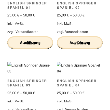
ENGLISH SPRINGER
ENGLISH SPRINGER
SPANIEL 01
SPANIEL 02
25,00
€
–
50,00
€
25,00
€
–
50,00
€
inkl. MwSt.
inkl. MwSt.
zzgl.
Versandkosten
zzgl.
Versandkosten
Ausführung wählen
Ausführung wählen
Dieses
Dieses
Produkt
Produkt
weist
weist
mehrere
mehrere
Varianten
Varianten
ENGLISH SPRINGER
ENGLISH SPRINGER
auf.
auf.
SPANIEL 03
SPANIEL 04
Die
Die
25,00
€
–
50,00
€
25,00
€
–
50,00
€
Optionen
Optionen
können
können
inkl. MwSt.
inkl. MwSt.
auf
auf
zzgl.
Versandkosten
zzgl.
Versandkosten