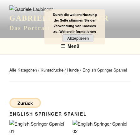
Zum
Inhalt
Durch die weitere Nutzung
GABRIELE LAUBINGER
springen
der Seite stimmen Sie der
Verwendung von Cookies
Das Portrait
zu.
Weitere Informationen
Akzeptieren
Menü
Alle Kategorien
/
Kunstdrucke
/
Hunde
/ English Springer Spaniel
Zurück
ENGLISH SPRINGER SPANIEL