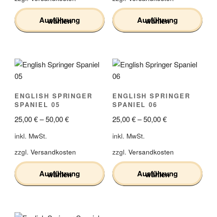
der
der
Produktseite
Produktseite
Ausführung wählen
Ausführung wählen
gewählt
gewählt
werden
werden
Dieses
Dieses
Produkt
Produkt
weist
weist
mehrere
mehrere
Varianten
Varianten
ENGLISH SPRINGER
ENGLISH SPRINGER
auf.
auf.
SPANIEL 05
SPANIEL 06
Die
Die
25,00
€
–
50,00
€
25,00
€
–
50,00
€
Optionen
Optionen
können
können
inkl. MwSt.
inkl. MwSt.
auf
auf
zzgl.
Versandkosten
zzgl.
Versandkosten
der
der
Produktseite
Produktseite
Ausführung wählen
Ausführung wählen
gewählt
gewählt
werden
werden
Dieses
Dieses
Produkt
Produkt