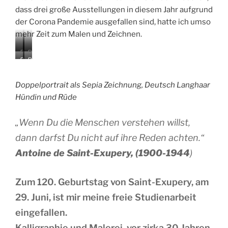
dass drei große Ausstellungen in diesem Jahr aufgrund
der Corona Pandemie ausgefallen sind, hatte ich umso
mehr Zeit zum Malen und Zeichnen.
P
P
P
P
o
o
o
f
r
r
r
e
t
t
Doppelportrait als Sepia Zeichnung, Deutsch Langhaar
t
r
r
r
Hündin und Rüde
r
d
a
a
a
e
i
i
i
p
t
t
„Wenn Du die Menschen verstehen willst,
t
o
K
K
dann darfst Du nicht auf ihre Reden achten.“
A
r
o
o
q
t
h
h
Antoine de Saint-Exupery, (1900-1944
)
u
r
l
l
a
a
e
e
r
i
z
z
Zum 120. Geburtstag von Saint-Exupery, am
e
t
e
e
l
A
29. Juni, ist mir meine freie Studienarbeit
i
i
l
q
c
c
eingefallen.
F
u
h
h
j
a
Kalligraphie und Malerei, vor zirka 30 Jahren
n
n