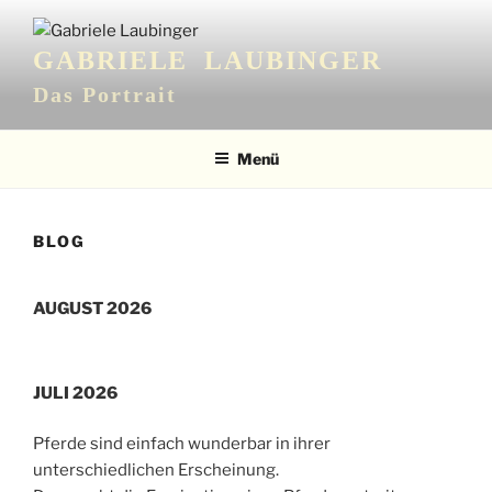
Zum
Inhalt
GABRIELE LAUBINGER
springen
Das Portrait
Menü
BLOG
AUGUST 2026
JULI 2026
Pferde sind einfach wunderbar in ihrer
unterschiedlichen Erscheinung.