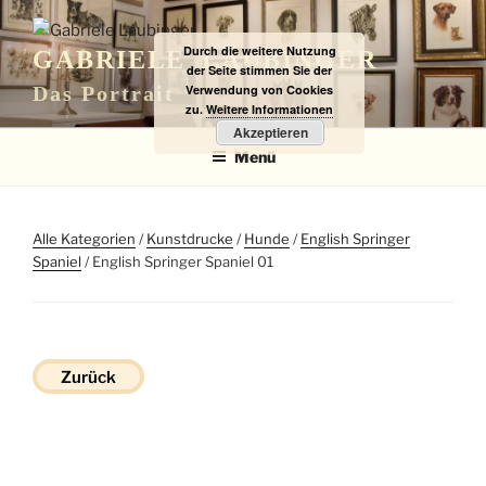
Zum
Inhalt
Durch die weitere Nutzung
GABRIELE LAUBINGER
springen
der Seite stimmen Sie der
Verwendung von Cookies
Das Portrait
zu.
Weitere Informationen
Akzeptieren
Menü
Alle Kategorien
/
Kunstdrucke
/
Hunde
/
English Springer
Spaniel
/ English Springer Spaniel 01
Zurück