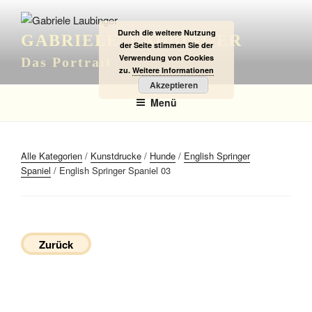
Zum
Inhalt
Durch die weitere Nutzung
GABRIELE LAUBINGER
springen
der Seite stimmen Sie der
Verwendung von Cookies
Das Portrait
zu.
Weitere Informationen
Akzeptieren
Menü
Alle Kategorien
/
Kunstdrucke
/
Hunde
/
English Springer
Spaniel
/ English Springer Spaniel 03
Zurück