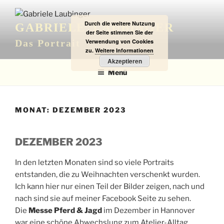
Zum
Inhalt
Durch die weitere Nutzung
GABRIELE LAUBINGER
springen
der Seite stimmen Sie der
Verwendung von Cookies
Das Portrait
zu.
Weitere Informationen
Akzeptieren
Menü
MONAT:
DEZEMBER 2023
DEZEMBER 2023
In den letzten Monaten sind so viele Portraits
entstanden, die zu Weihnachten verschenkt wurden.
Ich kann hier nur einen Teil der Bilder zeigen, nach und
nach sind sie auf meiner Facebook Seite zu sehen.
Die
Messe Pferd & Jagd
im Dezember in Hannover
war eine schöne Abwechslung zum Atelier-Alltag.