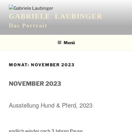
Zum
Inhalt
GABRIELE LAUBINGER
springen
Das Portrait
Menü
MONAT:
NOVEMBER 2023
NOVEMBER 2023
Ausstellung Hund & Pferd, 2023
endlich wieder nach 3 Jahren Pause.