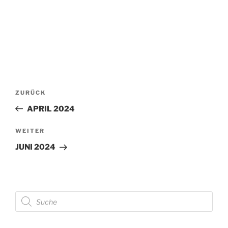
Beitragsnavigation
Vorheriger
ZURÜCK
Beitrag
APRIL 2024
Nächster
WEITER
Beitrag
JUNI 2024
Products
search