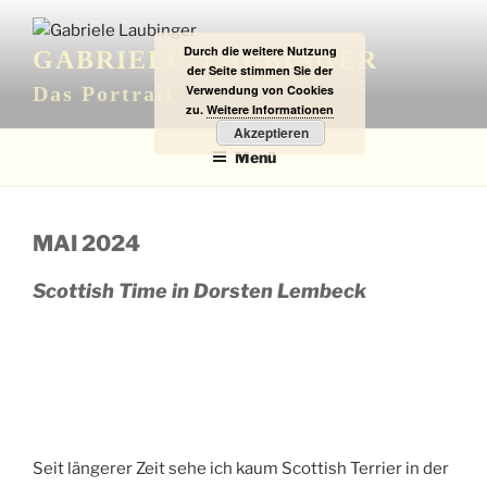
Zum
Inhalt
Durch die weitere Nutzung
GABRIELE LAUBINGER
springen
der Seite stimmen Sie der
Verwendung von Cookies
Das Portrait
zu.
Weitere Informationen
Akzeptieren
Menü
MAI 2024
Scottish Time in Dorsten Lembeck
Seit längerer Zeit sehe ich kaum Scottish Terrier in der