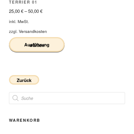
TERRIER 01
25,00
€
–
50,00
€
inkl. MwSt.
zzgl.
Versandkosten
Ausführung wählen
Dieses
Produkt
weist
mehrere
Zurück
Varianten
Products
auf.
search
Die
Optionen
können
WARENKORB
auf
der