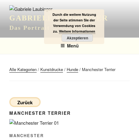
Zum
Inhalt
Durch die weitere Nutzung
GABRIELE LAUBINGER
springen
der Seite stimmen Sie der
Verwendung von Cookies
Das Portrait
zu.
Weitere Informationen
Akzeptieren
Menü
Alle Kategorien
/
Kunstdrucke
/
Hunde
/ Manchester Terrier
Zurück
MANCHESTER TERRIER
MANCHESTER