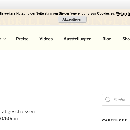
die weitere Nutzung der Seite stimmen Sie der Verwendung von Cookies zu.
Weitere 
ABRIELE LAUBINGER
Akzeptieren
 Portrait
e
Preise
Videos
Ausstellungen
Blog
Sho
Products
search
e abgeschlossen.
 50/60cm.
WARENKORB