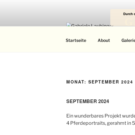
Zum
Inhalt
Durch 
springen
G
Das
Startseite
About
Galeri
MONAT:
SEPTEMBER 2024
SEPTEMBER 2024
Ein wunderbares Projekt wurd
4 Pferdeportraits, gerahmt in