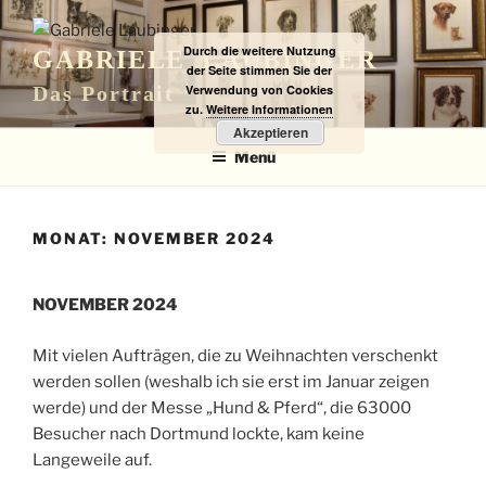
Zum
Inhalt
Durch die weitere Nutzung
GABRIELE LAUBINGER
springen
der Seite stimmen Sie der
Verwendung von Cookies
Das Portrait
zu.
Weitere Informationen
Akzeptieren
Menü
MONAT:
NOVEMBER 2024
NOVEMBER 2024
Mit vielen Aufträgen, die zu Weihnachten verschenkt
werden sollen (weshalb ich sie erst im Januar zeigen
werde) und der Messe „Hund & Pferd“, die 63000
Besucher nach Dortmund lockte, kam keine
Langeweile auf.