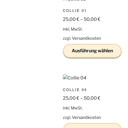
COLLIE 01
25,00
€
–
50,00
€
inkl. MwSt.
zzgl.
Versandkosten
Ausführung wählen
Dieses
Produkt
weist
mehrere
COLLIE 04
Varianten
auf.
25,00
€
–
50,00
€
Die
inkl. MwSt.
Optionen
zzgl.
Versandkosten
können
auf