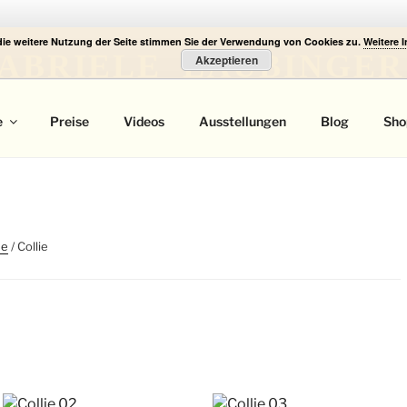
die weitere Nutzung der Seite stimmen Sie der Verwendung von Cookies zu.
Weitere 
ABRIELE LAUBINGER
Akzeptieren
 Portrait
e
Preise
Videos
Ausstellungen
Blog
Sho
de
/ Collie