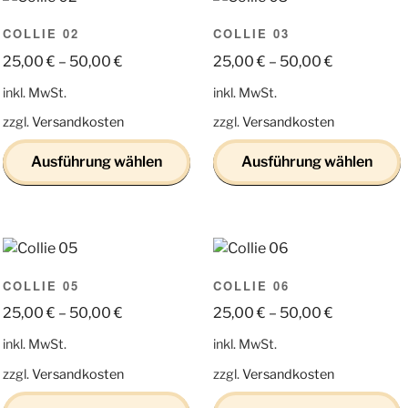
COLLIE 02
COLLIE 03
25,00
€
–
50,00
€
25,00
€
–
50,00
€
inkl. MwSt.
inkl. MwSt.
zzgl.
Versandkosten
zzgl.
Versandkosten
Ausführung wählen
Ausführung wählen
Dieses
Dieses
Produkt
Produkt
weist
weist
mehrere
mehrere
COLLIE 05
COLLIE 06
Varianten
Varianten
auf.
auf.
25,00
€
–
50,00
€
25,00
€
–
50,00
€
Die
Die
inkl. MwSt.
inkl. MwSt.
Optionen
Optionen
zzgl.
Versandkosten
zzgl.
Versandkosten
können
können
auf
auf