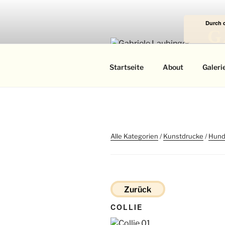
Zum
Inhalt
Durch 
springen
G
Das
Startseite
About
Galeri
Alle Kategorien
/
Kunstdrucke
/
Hun
Zurück
COLLIE