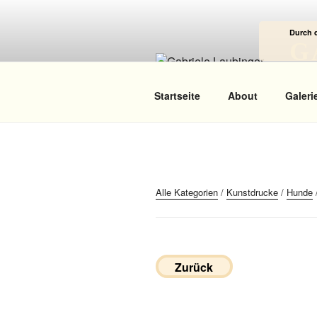
Zum
Inhalt
Durch 
springen
G
Das
Startseite
About
Galeri
Alle Kategorien
/
Kunstdrucke
/
Hunde
Zurück