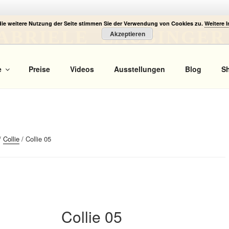
die weitere Nutzung der Seite stimmen Sie der Verwendung von Cookies zu.
Weitere 
ABRIELE LAUBINGER
Akzeptieren
 Portrait
e
Preise
Videos
Ausstellungen
Blog
S
/
Collie
/ Collie 05
Collie 05