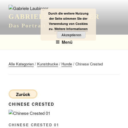
Zum
Inhalt
Durch die weitere Nutzung
GABRIELE LAUBINGER
springen
der Seite stimmen Sie der
Verwendung von Cookies
Das Portrait
zu.
Weitere Informationen
Akzeptieren
Menü
Alle Kategorien
/
Kunstdrucke
/
Hunde
/ Chinese Crested
Zurück
CHINESE CRESTED
CHINESE CRESTED 01