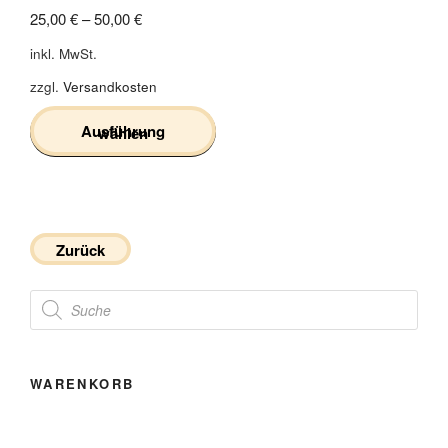
25,00
€
–
50,00
€
inkl. MwSt.
zzgl.
Versandkosten
Ausführung wählen
Dieses
Produkt
weist
mehrere
Zurück
Varianten
Products
auf.
search
Die
Optionen
können
WARENKORB
auf
der
Produktseite