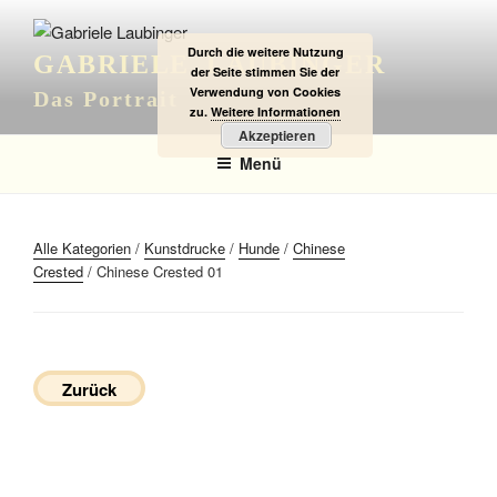
Zum
Inhalt
Durch die weitere Nutzung
GABRIELE LAUBINGER
springen
der Seite stimmen Sie der
Verwendung von Cookies
Das Portrait
zu.
Weitere Informationen
Akzeptieren
Menü
Alle Kategorien
/
Kunstdrucke
/
Hunde
/
Chinese
Crested
/ Chinese Crested 01
Zurück