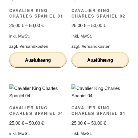
CAVALIER KING
CAVALIER KING
CHARLES SPANIEL 01
CHARLES SPANIEL 02
25,00
€
–
50,00
€
25,00
€
–
50,00
€
inkl. MwSt.
inkl. MwSt.
zzgl.
Versandkosten
zzgl.
Versandkosten
Ausführung wählen
Ausführung wählen
Dieses
Dieses
Produkt
Produkt
weist
weist
mehrere
mehrere
Varianten
Varianten
CAVALIER KING
CAVALIER KING
auf.
auf.
CHARLES SPANIEL 04
CHARLES SPANIEL 04
Die
Die
25,00
€
–
50,00
€
25,00
€
–
50,00
€
Optionen
Optionen
können
können
inkl. MwSt.
inkl. MwSt.