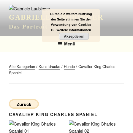
Zum
Inhalt
Durch die weitere Nutzung
GABRIELE LAUBINGER
springen
der Seite stimmen Sie der
Verwendung von Cookies
Das Portrait
zu.
Weitere Informationen
Akzeptieren
Menü
Alle Kategorien
/
Kunstdrucke
/
Hunde
/ Cavalier King Charles
Spaniel
Zurück
CAVALIER KING CHARLES SPANIEL