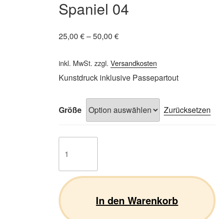
Spaniel 04
25,00
€
–
50,00
€
inkl. MwSt.
zzgl.
Versandkosten
Kunstdruck inklusive Passepartout
Größe
Zurücksetzen
Cavalier
King
Charles
Spaniel
04
In den Warenkorb
Menge