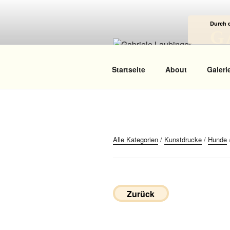
Zum
Inhalt
Durch 
springen
G
Das
Startseite
About
Galeri
Alle Kategorien
/
Kunstdrucke
/
Hunde
Zurück