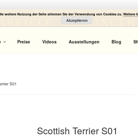
die weitere Nutzung der Seite stimmen Sie der Verwendung von Cookies zu.
Weitere 
ABRIELE LAUBINGER
Akzeptieren
 Portrait
e
Preise
Videos
Ausstellungen
Blog
S
errier S01
Scottish Terrier S01