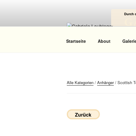
Zum
Inhalt
Durch 
springen
G
Das
Startseite
About
Galeri
Alle Kategorien
/
Anhänger
/ Scottish T
Zurück