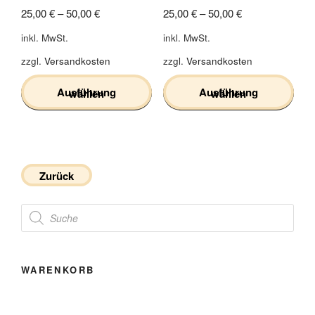
25,00
€
–
50,00
€
25,00
€
–
50,00
€
inkl. MwSt.
inkl. MwSt.
zzgl.
Versandkosten
zzgl.
Versandkosten
Ausführung wählen
Ausführung wählen
Dieses
Dieses
Produkt
Produkt
weist
weist
mehrere
mehrere
Zurück
Varianten
Varianten
Products
auf.
auf.
search
Die
Die
Optionen
Optionen
können
können
WARENKORB
auf
auf
der
der
Produktseite
Produktseite