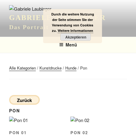
Zum
Inhalt
Durch die weitere Nutzung
GABRIELE LAUBINGER
springen
der Seite stimmen Sie der
Verwendung von Cookies
Das Portrait
zu.
Weitere Informationen
Akzeptieren
Menü
Alle Kategorien
/
Kunstdrucke
/
Hunde
/ Pon
Zurück
PON
PON 01
PON 02