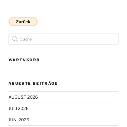
Dieses
Produkt
weist
mehrere
Zurück
Varianten
Products
auf.
search
Die
Optionen
können
WARENKORB
auf
der
Produktseite
gewählt
NEUESTE BEITRÄGE
werden
AUGUST 2026
JULI 2026
JUNI 2026