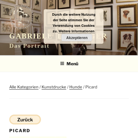
Zum
Inhalt
Durch die weitere Nutzung
springen
der Seite stimmen Sie der
Verwendung von Cookies
zu.
Weitere Informationen
GABRIELE LAUBINGER
Akzeptieren
Das Portrait
Menü
Alle Kategorien
/
Kunstdrucke
/
Hunde
/ Picard
Zurück
PICARD