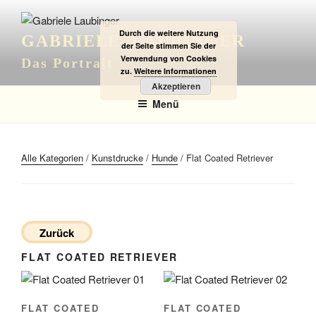
Zum
Inhalt
Durch die weitere Nutzung
GABRIELE LAUBINGER
springen
der Seite stimmen Sie der
Verwendung von Cookies
Das Portrait
zu.
Weitere Informationen
Akzeptieren
Menü
Alle Kategorien
/
Kunstdrucke
/
Hunde
/ Flat Coated Retriever
Zurück
FLAT COATED RETRIEVER
FLAT COATED
FLAT COATED