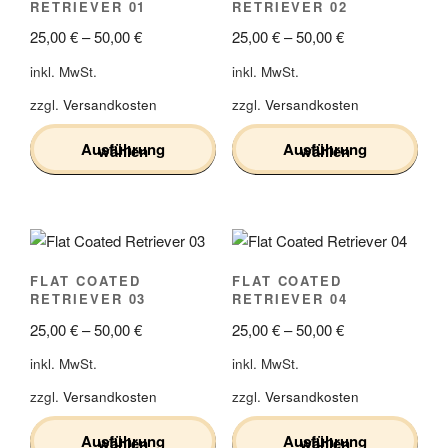
RETRIEVER 01
RETRIEVER 02
25,00
€
–
50,00
€
25,00
€
–
50,00
€
inkl. MwSt.
inkl. MwSt.
zzgl.
Versandkosten
zzgl.
Versandkosten
Ausführung wählen
Ausführung wählen
Dieses
Dieses
Produkt
Produkt
weist
weist
mehrere
mehrere
FLAT COATED
FLAT COATED
Varianten
Varianten
RETRIEVER 03
RETRIEVER 04
auf.
auf.
25,00
€
–
50,00
€
25,00
€
–
50,00
€
Die
Die
Optionen
Optionen
inkl. MwSt.
inkl. MwSt.
können
können
zzgl.
Versandkosten
zzgl.
Versandkosten
auf
auf
der
der
Ausführung wählen
Ausführung wählen