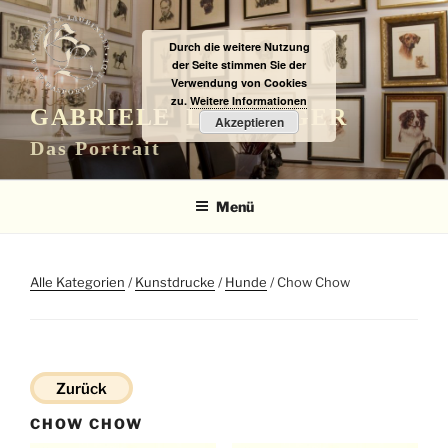
Zum
Inhalt
Durch die weitere Nutzung
springen
der Seite stimmen Sie der
Verwendung von Cookies
zu.
Weitere Informationen
GABRIELE LAUBINGER
Akzeptieren
Das Portrait
Menü
Alle Kategorien
/
Kunstdrucke
/
Hunde
/ Chow Chow
Zurück
CHOW CHOW