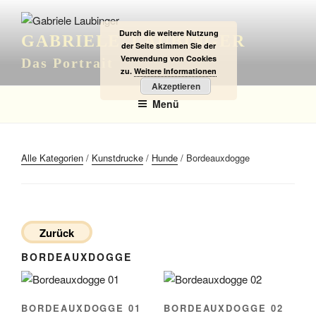
Zum
Inhalt
Durch die weitere Nutzung
GABRIELE LAUBINGER
springen
der Seite stimmen Sie der
Verwendung von Cookies
Das Portrait
zu.
Weitere Informationen
Akzeptieren
Menü
Alle Kategorien
/
Kunstdrucke
/
Hunde
/ Bordeauxdogge
Zurück
BORDEAUXDOGGE
BORDEAUXDOGGE 01
BORDEAUXDOGGE 02