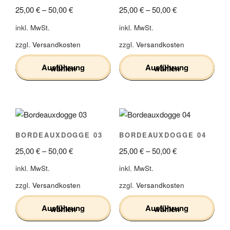
25,00
€
–
50,00
€
25,00
€
–
50,00
€
inkl. MwSt.
inkl. MwSt.
zzgl.
Versandkosten
zzgl.
Versandkosten
Ausführung wählen
Ausführung wählen
Dieses
Dieses
Produkt
Produkt
weist
weist
mehrere
mehrere
BORDEAUXDOGGE 03
BORDEAUXDOGGE 04
Varianten
Varianten
25,00
€
–
50,00
€
25,00
€
–
50,00
€
auf.
auf.
Die
Die
inkl. MwSt.
inkl. MwSt.
Optionen
Optionen
zzgl.
Versandkosten
zzgl.
Versandkosten
können
können
auf
auf
Ausführung wählen
Ausführung wählen
der
der
Produktseite
Produktseite