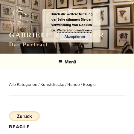
Zum
Inhalt
Durch die weitere Nutzung
springen
der Seite stimmen Sie der
Verwendung von Cookies
zu.
Weitere Informationen
GABRIELE LAUBINGER
Akzeptieren
Das Portrait
Menü
Alle Kategorien
/
Kunstdrucke
/
Hunde
/ Beagle
Zurück
BEAGLE