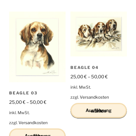
Dieses
Dieses
Produkt
Produkt
weist
weist
mehrere
mehrere
Varianten
Varianten
auf.
auf.
Die
Die
Optionen
Optionen
können
können
auf
auf
BEAGLE 04
der
der
25,00
€
–
50,00
€
Produktseite
Produktseite
inkl. MwSt.
gewählt
gewählt
BEAGLE 03
werden
werden
zzgl.
Versandkosten
25,00
€
–
50,00
€
Ausführung wählen
inkl. MwSt.
zzgl.
Versandkosten
Dieses
Produkt