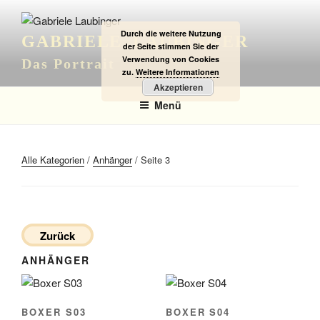
Zum
Inhalt
Durch die weitere Nutzung
GABRIELE LAUBINGER
springen
der Seite stimmen Sie der
Verwendung von Cookies
Das Portrait
zu.
Weitere Informationen
Akzeptieren
Menü
Alle Kategorien
/
Anhänger
/ Seite 3
Zurück
ANHÄNGER
BOXER S03
BOXER S04