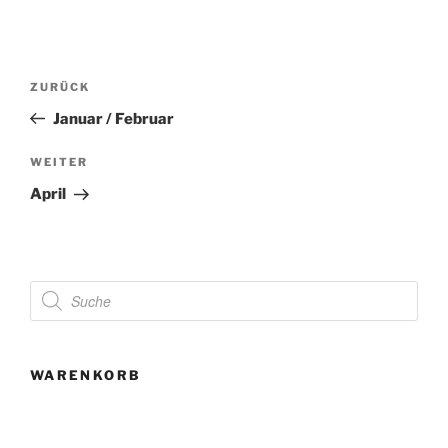
Beitragsnavigation
Vorheriger
ZURÜCK
Beitrag
Januar / Februar
Nächster
WEITER
Beitrag
April
Products
search
WARENKORB