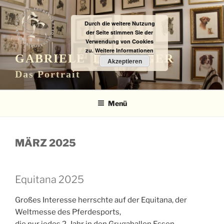
Zum
Inhalt
Durch die weitere Nutzung
springen
der Seite stimmen Sie der
Verwendung von Cookies
zu.
Weitere Informationen
GABRIELE LAUBINGER
Akzeptieren
Das Portrait
Menü
MÄRZ 2025
Equitana 2025
Großes Interesse herrschte auf der Equitana, der
Weltmesse des Pferdesports,
die nur jedes 2. Jahr in den Grugahallen Essen