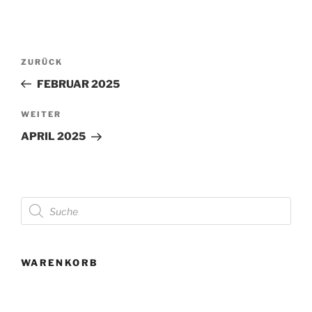
Beitragsnavigation
Vorheriger
ZURÜCK
Beitrag
FEBRUAR 2025
Nächster
WEITER
Beitrag
APRIL 2025
Products
search
WARENKORB