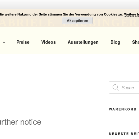
die weitere Nutzung der Seite stimmen Sie der Verwendung von Cookies zu.
Weitere 
ABRIELE LAUBINGER
Akzeptieren
 Portrait
e
Preise
Videos
Ausstellungen
Blog
Sh
Products
search
WARENKORB
further notice
NEUESTE BE