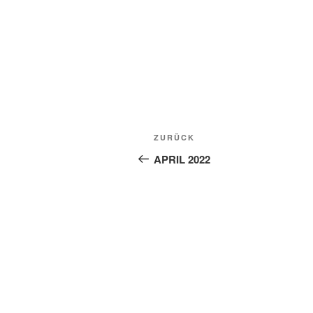
Beitragsnavigation
Vorheriger
ZURÜCK
Beitrag
APRIL 2022