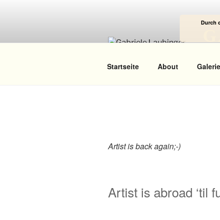
Zum
Inhalt
Durch 
springen
G
Das
Startseite
About
Galeri
Artist is back again;-)
Artist is abroad ‘til 