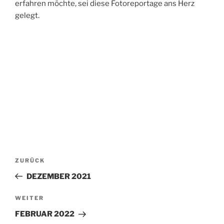
erfahren möchte, sei diese Fotoreportage ans Herz
gelegt.
Beitragsnavigation
Vorheriger
ZURÜCK
Beitrag
DEZEMBER 2021
Nächster
WEITER
Beitrag
FEBRUAR 2022