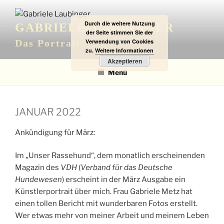
Zum
Inhalt
Durch die weitere Nutzung
GABRIELE LAUBINGER
springen
der Seite stimmen Sie der
Verwendung von Cookies
Das Portrait
zu.
Weitere Informationen
Akzeptieren
Menü
JANUAR 2022
Ankündigung für März:
Im „Unser Rassehund“, dem monatlich erscheinenden
Magazin des
VDH
(
Verband für das Deutsche
Hundewesen
) erscheint in der März Ausgabe ein
Künstlerportrait über mich. Frau Gabriele Metz hat
einen tollen Bericht mit wunderbaren Fotos erstellt.
Wer etwas mehr von meiner Arbeit und meinem Leben