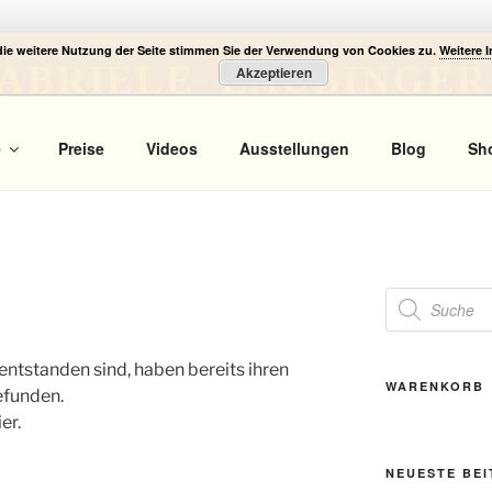
die weitere Nutzung der Seite stimmen Sie der Verwendung von Cookies zu.
Weitere 
ABRIELE LAUBINGER
Akzeptieren
 Portrait
e
Preise
Videos
Ausstellungen
Blog
Sh
Products
search
it entstanden sind, haben bereits ihren
WARENKORB
efunden.
er.
NEUESTE BE