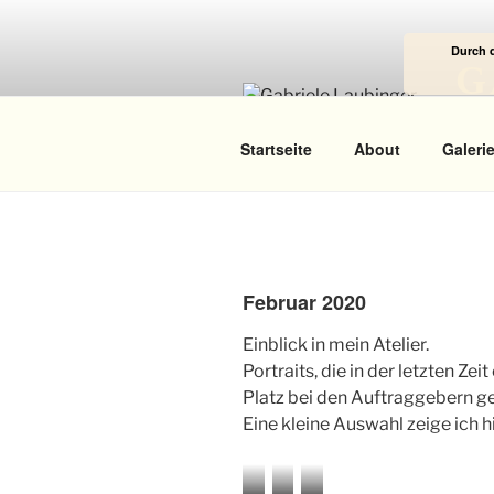
Zum
Inhalt
Durch 
springen
G
Das
Startseite
About
Galeri
Februar 2020
Einblick in mein Atelier.
Portraits, die in der letzten Ze
Platz bei den Auftraggebern g
Eine kleine Auswahl zeige ich hi