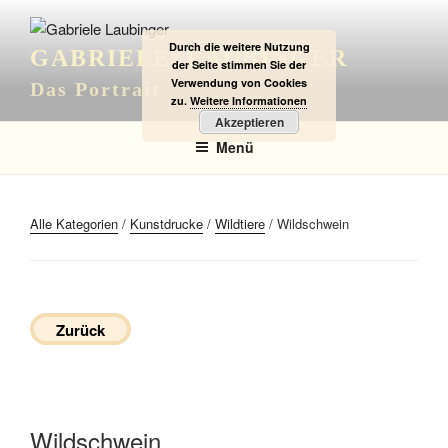
Zum
Inhalt
Durch die weitere Nutzung
GABRIELE LAUBINGER
springen
der Seite stimmen Sie der
Verwendung von Cookies
Das Portrait
zu.
Weitere Informationen
Akzeptieren
Menü
Alle Kategorien
/
Kunstdrucke
/
Wildtiere
/ Wildschwein
Zurück
Wildschwein