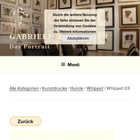
Zum
Inhalt
Durch die weitere Nutzung
springen
der Seite stimmen Sie der
Verwendung von Cookies
zu.
Weitere Informationen
GABRIELE LAUBINGER
Akzeptieren
Das Portrait
Menü
Alle Kategorien
/
Kunstdrucke
/
Hunde
/
Whippet
/ Whippet 03
Zurück