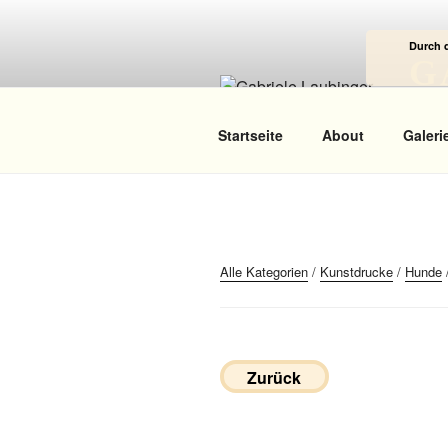
Zum
Inhalt
Durch 
springen
G
Das
Startseite
About
Galeri
Alle Kategorien
/
Kunstdrucke
/
Hunde
Zurück