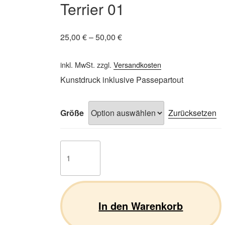
Terrier 01
25,00
€
–
50,00
€
inkl. MwSt.
zzgl.
Versandkosten
Kunstdruck inklusive Passepartout
Größe
Zurücksetzen
Westhighland
White
Terrier
01
Menge
In den Warenkorb