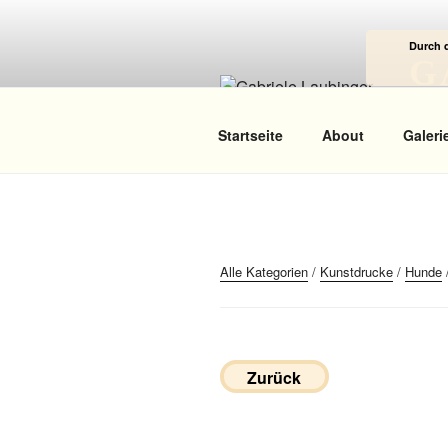
Zum
Inhalt
Durch 
springen
G
Das
Startseite
About
Galeri
Alle Kategorien
/
Kunstdrucke
/
Hunde
Zurück