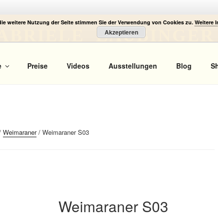
die weitere Nutzung der Seite stimmen Sie der Verwendung von Cookies zu.
Weitere 
ABRIELE LAUBINGER
Akzeptieren
 Portrait
e
Preise
Videos
Ausstellungen
Blog
S
/
Weimaraner
/ Weimaraner S03
Weimaraner S03