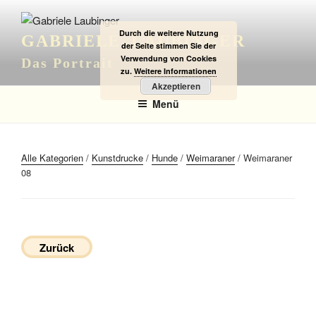
Zum
Inhalt
Durch die weitere Nutzung
GABRIELE LAUBINGER
springen
der Seite stimmen Sie der
Verwendung von Cookies
Das Portrait
zu.
Weitere Informationen
Akzeptieren
Menü
Alle Kategorien
/
Kunstdrucke
/
Hunde
/
Weimaraner
/ Weimaraner
08
Zurück