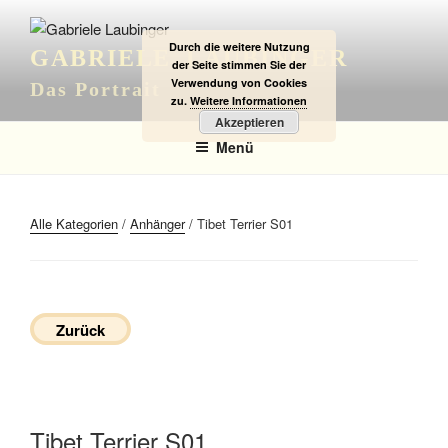
Zum
Inhalt
Durch die weitere Nutzung
GABRIELE LAUBINGER
springen
der Seite stimmen Sie der
Verwendung von Cookies
Das Portrait
zu.
Weitere Informationen
Akzeptieren
Menü
Alle Kategorien
/
Anhänger
/ Tibet Terrier S01
Zurück
Tibet Terrier S01