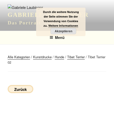
Zum
Inhalt
Durch die weitere Nutzung
GABRIELE LAUBINGER
springen
der Seite stimmen Sie der
Verwendung von Cookies
Das Portrait
zu.
Weitere Informationen
Akzeptieren
Menü
Alle Kategorien
/
Kunstdrucke
/
Hunde
/
Tibet Terrier
/ Tibet Terrier
02
Zurück