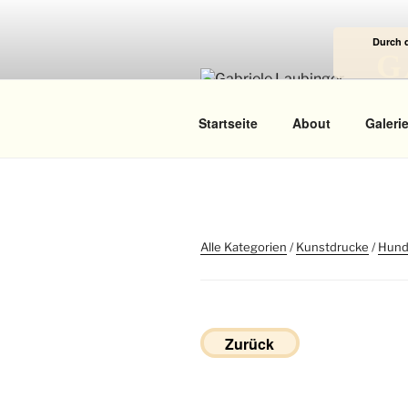
Zum
Inhalt
Durch 
springen
G
Das
Startseite
About
Galeri
Alle Kategorien
/
Kunstdrucke
/
Hun
Zurück