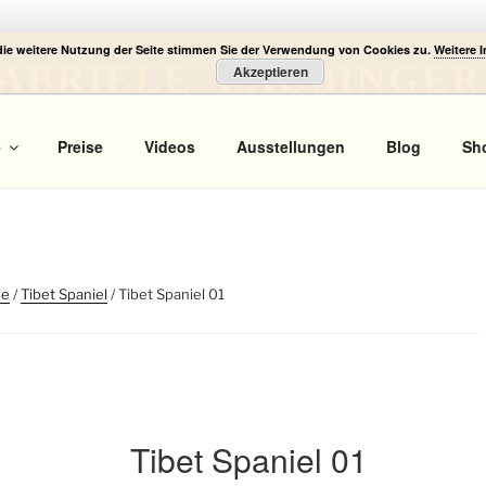
die weitere Nutzung der Seite stimmen Sie der Verwendung von Cookies zu.
Weitere 
ABRIELE LAUBINGER
Akzeptieren
 Portrait
e
Preise
Videos
Ausstellungen
Blog
Sh
de
/
Tibet Spaniel
/ Tibet Spaniel 01
Tibet Spaniel 01