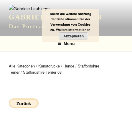
Zum
Inhalt
Durch die weitere Nutzung
GABRIELE LAUBINGER
springen
der Seite stimmen Sie der
Verwendung von Cookies
Das Portrait
zu.
Weitere Informationen
Akzeptieren
Menü
Alle Kategorien
/
Kunstdrucke
/
Hunde
/
Staffordshire
Terrier
/ Staffordshire Terrier 03
Zurück