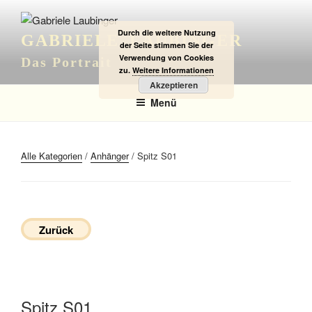
Zum
Inhalt
Durch die weitere Nutzung
GABRIELE LAUBINGER
springen
der Seite stimmen Sie der
Verwendung von Cookies
Das Portrait
zu.
Weitere Informationen
Akzeptieren
Menü
Alle Kategorien
/
Anhänger
/ Spitz S01
Zurück
Spitz S01