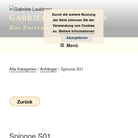
Zum
Inhalt
Durch die weitere Nutzung
GABRIELE LAUBINGER
springen
der Seite stimmen Sie der
Verwendung von Cookies
Das Portrait
zu.
Weitere Informationen
Akzeptieren
Menü
Alle Kategorien
/
Anhänger
/ Spinone S01
Zurück
Spinone S01