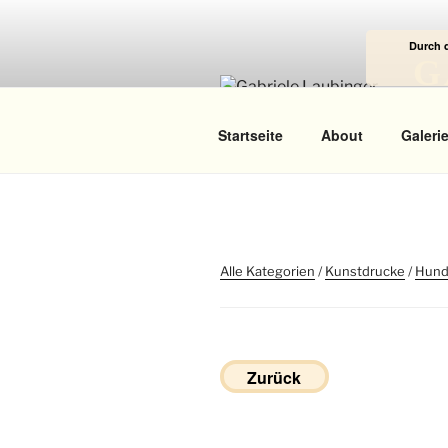
Zum
Inhalt
Durch 
springen
G
Das
Startseite
About
Galeri
Alle Kategorien
/
Kunstdrucke
/
Hun
Zurück