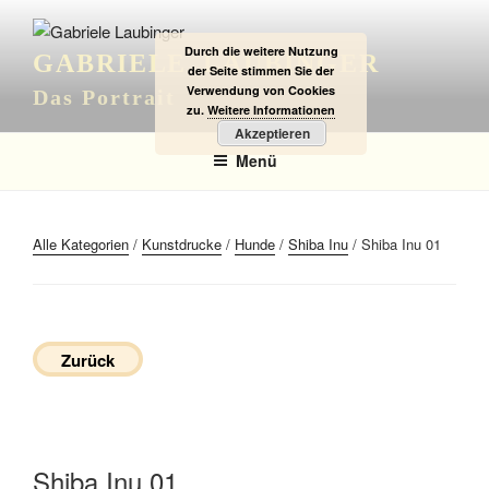
Zum
Inhalt
Durch die weitere Nutzung
GABRIELE LAUBINGER
springen
der Seite stimmen Sie der
Verwendung von Cookies
Das Portrait
zu.
Weitere Informationen
Akzeptieren
Menü
Alle Kategorien
/
Kunstdrucke
/
Hunde
/
Shiba Inu
/ Shiba Inu 01
Zurück
Shiba Inu 01