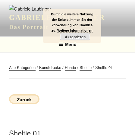
Zum
Inhalt
Durch die weitere Nutzung
GABRIELE LAUBINGER
springen
der Seite stimmen Sie der
Verwendung von Cookies
Das Portrait
zu.
Weitere Informationen
Akzeptieren
Menü
Alle Kategorien
/
Kunstdrucke
/
Hunde
/
Sheltie
/ Sheltie 01
Zurück
Sheltie 01