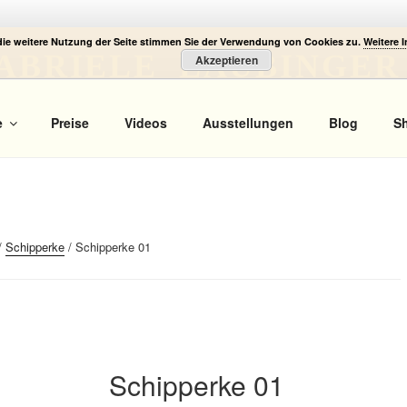
die weitere Nutzung der Seite stimmen Sie der Verwendung von Cookies zu.
Weitere 
ABRIELE LAUBINGER
Akzeptieren
 Portrait
e
Preise
Videos
Ausstellungen
Blog
S
/
Schipperke
/ Schipperke 01
Schipperke 01