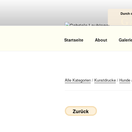
Zum
Inhalt
Durch 
springen
G
Das
Startseite
About
Galeri
Alle Kategorien
/
Kunstdrucke
/
Hunde
Zurück