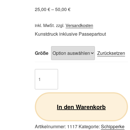
25,00
€
–
50,00
€
inkl. MwSt.
zzgl.
Versandkosten
Kunstdruck inklusive Passepartout
Größe
Zurücksetzen
Schipperke
01
Menge
In den Warenkorb
Artikelnummer:
1117
Kategorie:
Schipperke