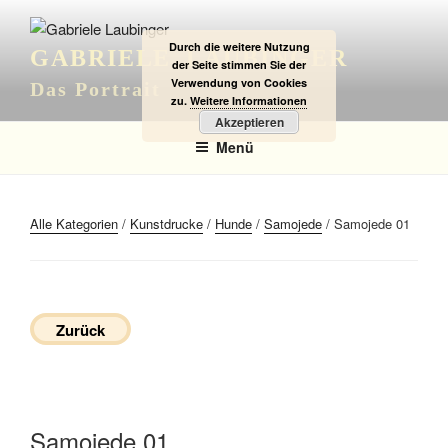
Zum
Inhalt
Durch die weitere Nutzung
GABRIELE LAUBINGER
springen
der Seite stimmen Sie der
Verwendung von Cookies
Das Portrait
zu.
Weitere Informationen
Akzeptieren
Menü
Alle Kategorien
/
Kunstdrucke
/
Hunde
/
Samojede
/ Samojede 01
Zurück
Samojede 01