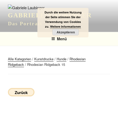
Zum
Inhalt
Durch die weitere Nutzung
GABRIELE LAUBINGER
springen
der Seite stimmen Sie der
Verwendung von Cookies
Das Portrait
zu.
Weitere Informationen
Akzeptieren
Menü
Alle Kategorien
/
Kunstdrucke
/
Hunde
/
Rhodesian
Ridgeback
/ Rhodesian Ridgeback 15
Zurück