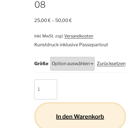
08
25,00
€
–
50,00
€
inkl. MwSt.
zzgl.
Versandkosten
Kunstdruck inklusive Passepartout
Größe
Zurücksetzen
Rhodesian
Ridgeback
08
Menge
In den Warenkorb