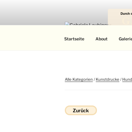
Zum
Inhalt
Durch 
springen
G
Das
Startseite
About
Galeri
Alle Kategorien
/
Kunstdrucke
/
Hun
Zurück