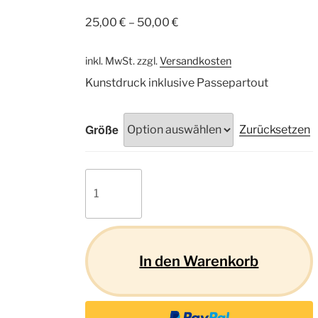
25,00
€
–
50,00
€
inkl. MwSt.
zzgl.
Versandkosten
Kunstdruck inklusive Passepartout
Größe
Zurücksetzen
Highlandrind
01
Menge
In den Warenkorb