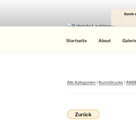
Zum
Inhalt
Durch 
springen
G
Das
Startseite
About
Galeri
Alle Kategorien
/
Kunstdrucke
/
AND
Zurück