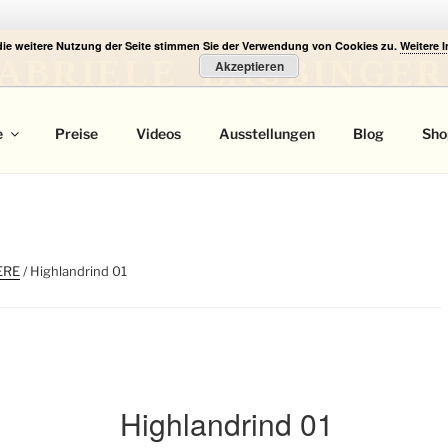
die weitere Nutzung der Seite stimmen Sie der Verwendung von Cookies zu.
Weitere 
ABRIELE LAUBINGER
Akzeptieren
 Portrait
e
Preise
Videos
Ausstellungen
Blog
Sho
ERE
/ Highlandrind 01
Highlandrind 01