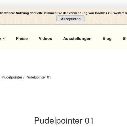
die weitere Nutzung der Seite stimmen Sie der Verwendung von Cookies zu.
Weitere 
ABRIELE LAUBINGER
Akzeptieren
 Portrait
e
Preise
Videos
Ausstellungen
Blog
S
/
Pudelpointer
/ Pudelpointer 01
Pudelpointer 01