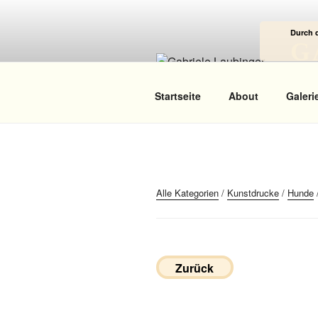
Zum
Inhalt
Durch 
springen
G
Das
Startseite
About
Galeri
Alle Kategorien
/
Kunstdrucke
/
Hunde
Zurück